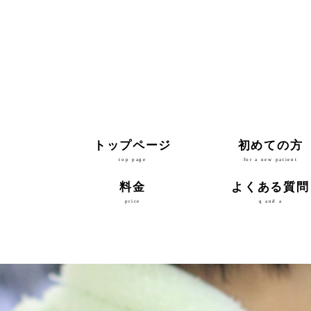
トップページ
初めての方
top page
for a new patient
料金
よくある質問
price
q and a