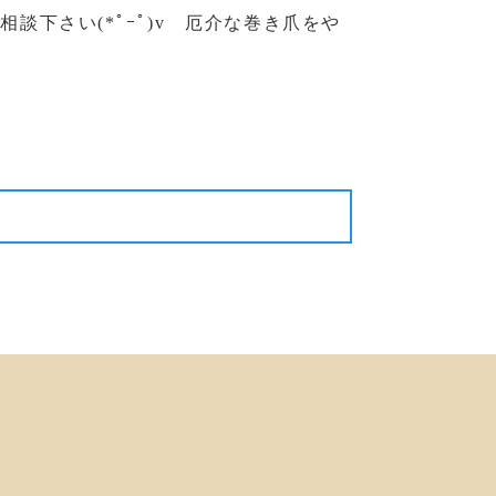
下さい(*ﾟｰﾟ)v 厄介な巻き爪をや
次の記事