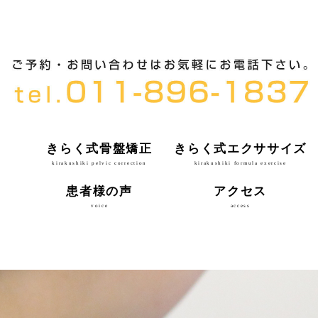
きらく式骨盤矯正
きらく式エクササイズ
kirakushiki pelvic correction
kirakushiki formula exercise
患者様の声
アクセス
voice
access