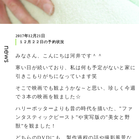
2017年12月21日
１２月２２日の予約状況
みなさん、こんにちは河井です＾＾
寒い日が続いており、私は何も予定がないと家に
引きこもりがちになっています笑
そこで映画でも観ようかな～と思い、珍しく今週
で３本の映画を観ました☆
ハリーポッターよりも昔の時代を描いた、”ファ
ンタスティックビースト”や実写版の”美女と野
獣”を観ました！
どちらのDVDにも、製作過程の話や撮影風景な