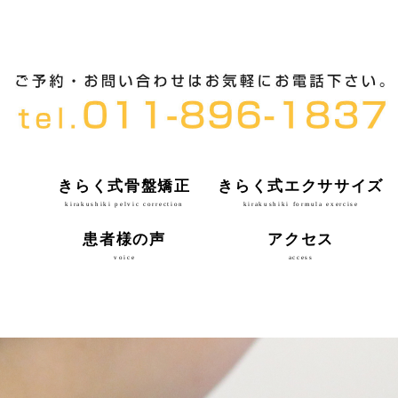
きらく式骨盤矯正
きらく式エクササイズ
kirakushiki pelvic correction
kirakushiki formula exercise
患者様の声
アクセス
voice
access