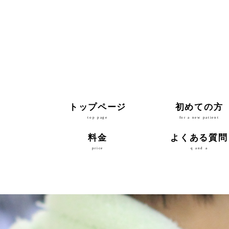
トップページ
初めての方
top page
for a new patient
料金
よくある質問
price
q and a