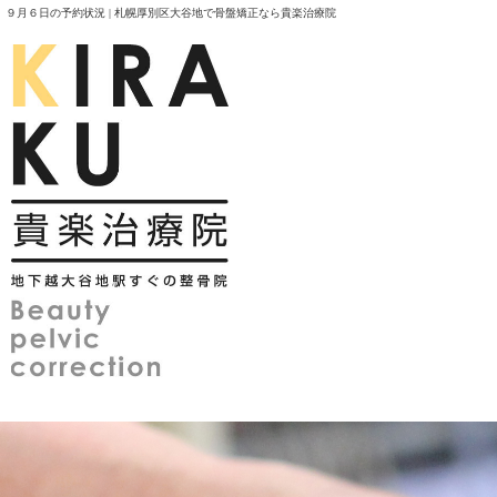
９月６日の予約状況 | 札幌厚別区大谷地で骨盤矯正なら貴楽治療院