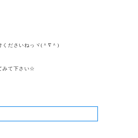
くださいねっヾ(＾∇＾)
てみて下さい☆
次の記事