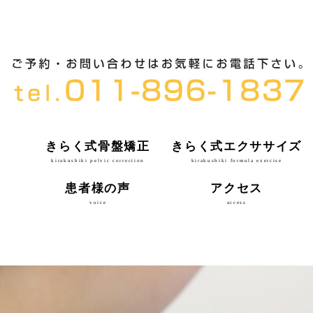
きらく式骨盤矯正
きらく式エクササイズ
kirakushiki pelvic correction
kirakushiki formula exercise
患者様の声
アクセス
voice
access