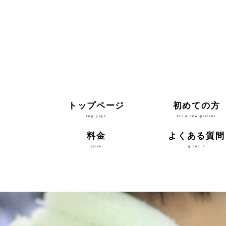
トップページ
初めての方
top page
for a new patient
料金
よくある質問
price
q and a