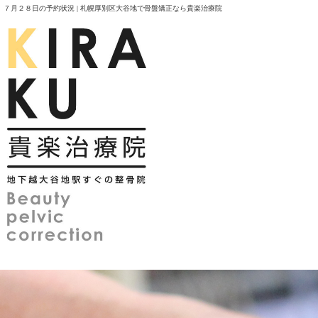
７月２８日の予約状況 | 札幌厚別区大谷地で骨盤矯正なら貴楽治療院