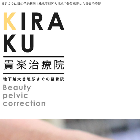
５月２９に日の予約状況 | 札幌厚別区大谷地で骨盤矯正なら貴楽治療院