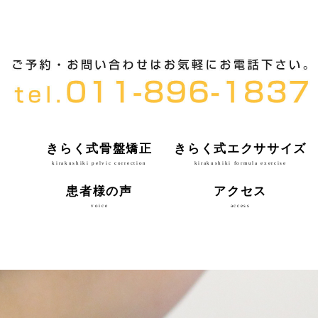
きらく式骨盤矯正
きらく式エクササイズ
kirakushiki pelvic correction
kirakushiki formula exercise
患者様の声
アクセス
voice
access