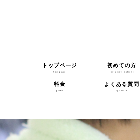
トップページ
初めての方
top page
for a new patient
料金
よくある質問
price
q and a