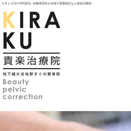
５月１２日の予約状況 | 札幌厚別区大谷地で骨盤矯正なら貴楽治療院