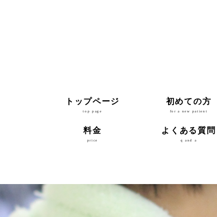
トップページ
初めての方
top page
for a new patient
料金
よくある質問
price
q and a