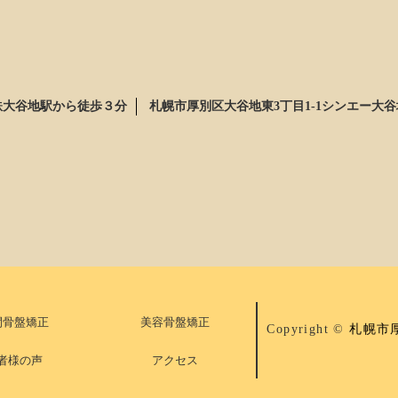
鉄大谷地駅から徒歩３分
札幌市厚別区大谷地東3丁目1-1シンエー大谷
間骨盤矯正
美容骨盤矯正
Copyright ©
札幌市
者様の声
アクセス