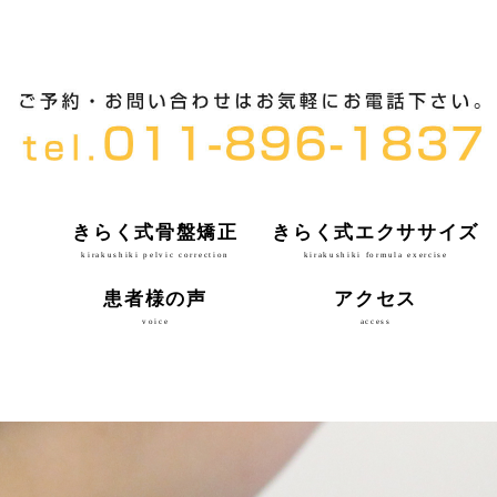
きらく式骨盤矯正
きらく式エクササイズ
kirakushiki pelvic correction
kirakushiki formula exercise
患者様の声
アクセス
voice
access