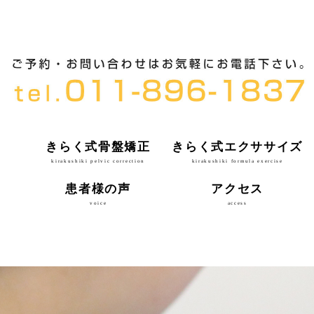
きらく式骨盤矯正
きらく式エクササイズ
kirakushiki pelvic correction
kirakushiki formula exercise
患者様の声
アクセス
voice
access