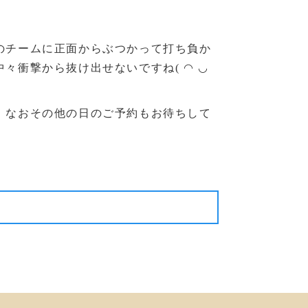
のチームに正面からぶつかって打ち負か
衝撃から抜け出せないですね( ◠ ◡
。なおその他の日のご予約もお待ちして
次の記事