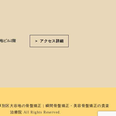
地ビル2階
＞ アクセス詳細
厚別区大谷地の骨盤矯正 | 瞬間骨盤矯正・美容骨盤矯正の貴楽
治療院
All Rights Reserved.