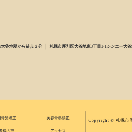
鉄大谷地駅から徒歩３分
札幌市厚別区大谷地東3丁目1-1シンエー大谷
間骨盤矯正
美容骨盤矯正
Copyright ©
札幌市
者様の声
アクセス