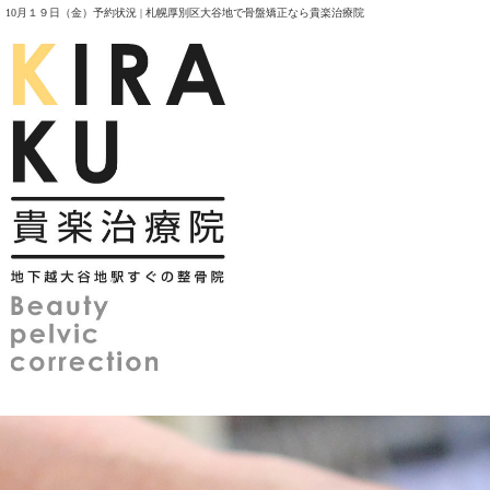
10月１９日（金）予約状況 | 札幌厚別区大谷地で骨盤矯正なら貴楽治療院