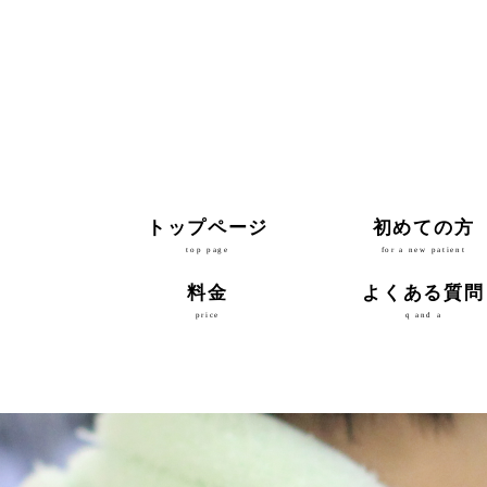
トップページ
初めての方
top page
for a new patient
料金
よくある質問
price
q and a