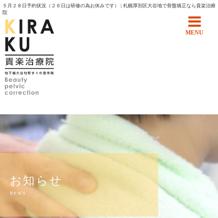
５月２８日予約状況（２６日は研修の為お休みです） | 札幌厚別区大谷地で骨盤矯正なら貴楽治療
院
MENU
お知らせ
news